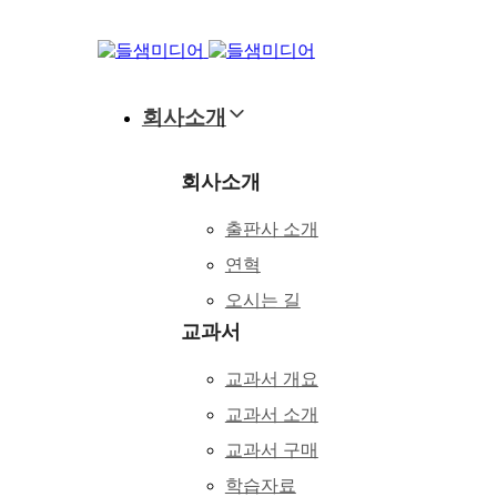
Skip
Skip
links
to
primary
navigation
Skip
회사소개
to
content
회사소개
출판사 소개
연혁
오시는 길
교과서
교과서 개요
교과서 소개
교과서 구매
학습자료